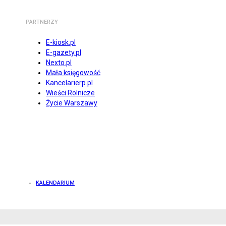
PARTNERZY
E-kiosk.pl
E-gazety.pl
Nexto.pl
Mała księgowość
Kancelarierp.pl
Wieści Rolnicze
Życie Warszawy
KALENDARIUM