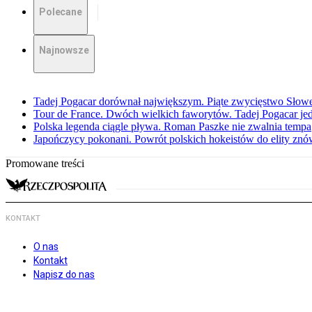
Polecane
Najnowsze
Tadej Pogacar dorównał największym. Piąte zwycięstwo Słow
Tour de France. Dwóch wielkich faworytów. Tadej Pogacar jedz
Polska legenda ciągle pływa. Roman Paszke nie zwalnia tempa
Japończycy pokonani. Powrót polskich hokeistów do elity znów 
Promowane treści
KONTAKT
O nas
Kontakt
Napisz do nas