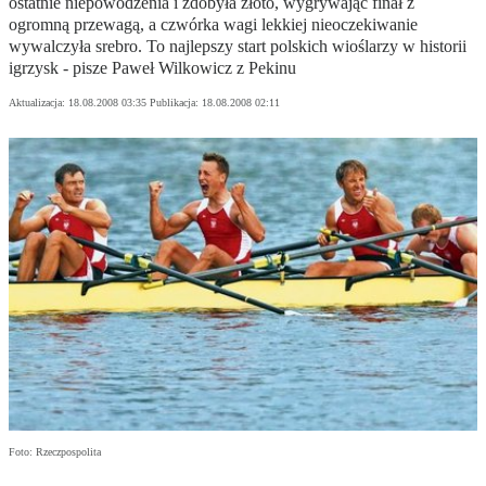
ostatnie niepowodzenia i zdobyła złoto, wygrywając finał z
ogromną przewagą, a czwórka wagi lekkiej nieoczekiwanie
wywalczyła srebro. To najlepszy start polskich wioślarzy w historii
igrzysk - pisze Paweł Wilkowicz z Pekinu
Aktualizacja:
18.08.2008 03:35
Publikacja:
18.08.2008 02:11
Foto: Rzeczpospolita