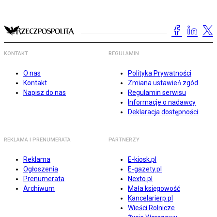
KONTAKT
REGULAMIN
O nas
Polityka Prywatności
Kontakt
Zmiana ustawień zgód
Napisz do nas
Regulamin serwisu
Informacje o nadawcy
Deklaracja dostępności
REKLAMA I PRENUMERATA
PARTNERZY
Reklama
E-kiosk.pl
Ogłoszenia
E-gazety.pl
Prenumerata
Nexto.pl
Archiwum
Mała księgowość
Kancelarierp.pl
Wieści Rolnicze