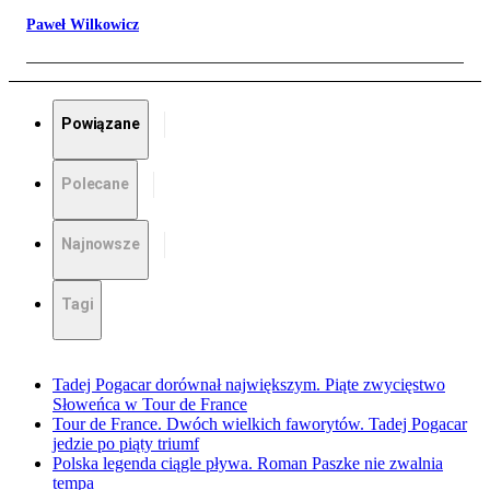
Paweł Wilkowicz
Powiązane
Polecane
Najnowsze
Tagi
Tadej Pogacar dorównał największym. Piąte zwycięstwo
Słoweńca w Tour de France
Tour de France. Dwóch wielkich faworytów. Tadej Pogacar
jedzie po piąty triumf
Polska legenda ciągle pływa. Roman Paszke nie zwalnia
tempa