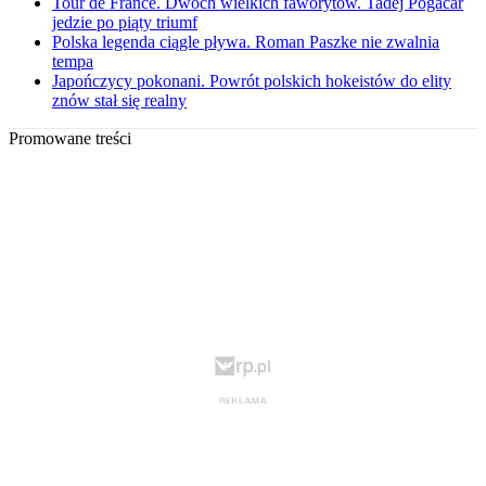
Tour de France. Dwóch wielkich faworytów. Tadej Pogacar
jedzie po piąty triumf
Polska legenda ciągle pływa. Roman Paszke nie zwalnia
tempa
Japończycy pokonani. Powrót polskich hokeistów do elity
znów stał się realny
Promowane treści