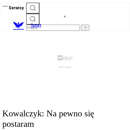
Serwisy
S
port
Kowalczyk: Na pewno się
postaram