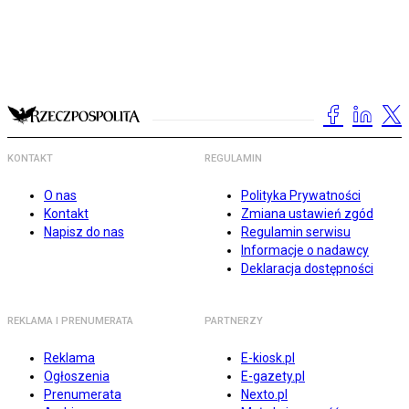
KONTAKT
REGULAMIN
O nas
Polityka Prywatności
Kontakt
Zmiana ustawień zgód
Napisz do nas
Regulamin serwisu
Informacje o nadawcy
Deklaracja dostępności
REKLAMA I PRENUMERATA
PARTNERZY
Reklama
E-kiosk.pl
Ogłoszenia
E-gazety.pl
Prenumerata
Nexto.pl