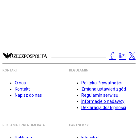
KONTAKT
REGULAMIN
O nas
Polityka Prywatności
Kontakt
Zmiana ustawień zgód
Napisz do nas
Regulamin serwisu
Informacje o nadawcy
Deklaracja dostępności
REKLAMA I PRENUMERATA
PARTNERZY
Reklama
E-kiosk.pl