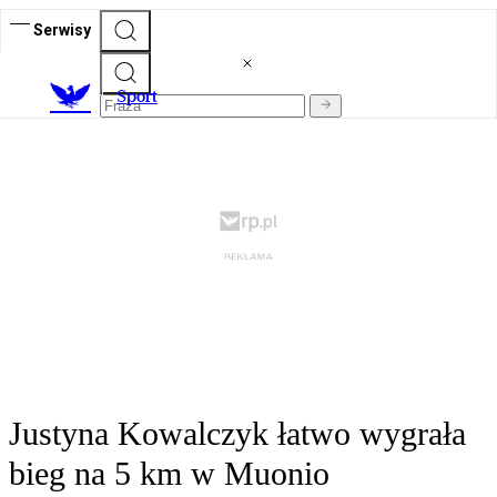
Serwisy
S
port
Justyna Kowalczyk łatwo wygrała
bieg na 5 km w Muonio