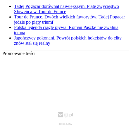
Tadej Pogacar dorównał największym. Piąte zwycięstwo
Słoweńca w Tour de France
Tour de France. Dwóch wielkich faworytów. Tadej Pogacar
jedzie po piąty triumf
Polska legenda ciągle pływa. Roman Paszke nie zwalnia
tempa
Japończycy pokonani. Powrót polskich hokeistów do elity
znów stał się realny
Promowane treści