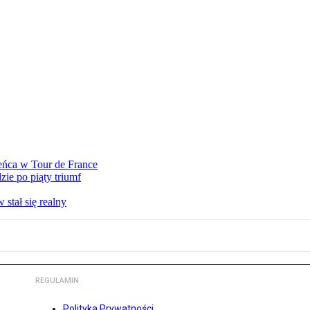
eńca w Tour de France
ie po piąty triumf
stał się realny
REGULAMIN
Polityka Prywatności