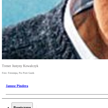
Trener Justyny Kowalczyk
Foto: Fotorzepa, Pio Piotr Guzik
Janusz Pindera
Powiązane