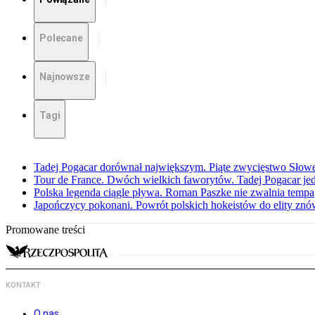
Polecane
Najnowsze
Tagi
Tadej Pogacar dorównał największym. Piąte zwycięstwo Słow
Tour de France. Dwóch wielkich faworytów. Tadej Pogacar jedz
Polska legenda ciągle pływa. Roman Paszke nie zwalnia tempa
Japończycy pokonani. Powrót polskich hokeistów do elity znów 
Promowane treści
KONTAKT
O nas