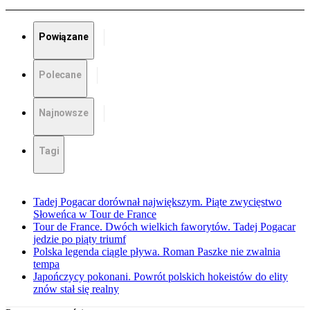
Powiązane
Polecane
Najnowsze
Tagi
Tadej Pogacar dorównał największym. Piąte zwycięstwo
Słoweńca w Tour de France
Tour de France. Dwóch wielkich faworytów. Tadej Pogacar
jedzie po piąty triumf
Polska legenda ciągle pływa. Roman Paszke nie zwalnia
tempa
Japończycy pokonani. Powrót polskich hokeistów do elity
znów stał się realny