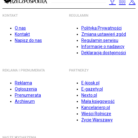
KONTAKT
REGULAMIN
O nas
Polityka Prywatności
Kontakt
Zmiana ustawień zgód
Napisz do nas
Regulamin serwisu
Informacje o nadawcy
Deklaracja dostępności
REKLAMA I PRENUMERATA
PARTNERZY
Reklama
E-kiosk.pl
Ogłoszenia
E-gazety.pl
Prenumerata
Nexto.pl
Archiwum
Mała księgowość
Kancelarierp.pl
Wieści Rolnicze
Życie Warszawy
NASZE WYDARZENIA