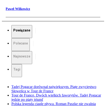
Paweł Wilkowicz
Powiązane
Polecane
Najnowsze
Tagi
Tadej Pogacar dorównał największym. Piąte zwycięstwo
Słoweńca w Tour de France
Tour de France. Dwóch wielkich faworytów. Tadej Pogacar
jedzie po piąty triumf
Polska legenda ciągle pływa. Roman Paszke nie zwalnia