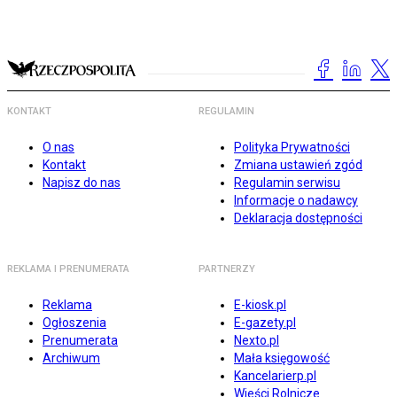
KONTAKT
REGULAMIN
O nas
Polityka Prywatności
Kontakt
Zmiana ustawień zgód
Napisz do nas
Regulamin serwisu
Informacje o nadawcy
Deklaracja dostępności
REKLAMA I PRENUMERATA
PARTNERZY
Reklama
E-kiosk.pl
Ogłoszenia
E-gazety.pl
Prenumerata
Nexto.pl
Archiwum
Mała księgowość
Kancelarierp.pl
Wieści Rolnicze