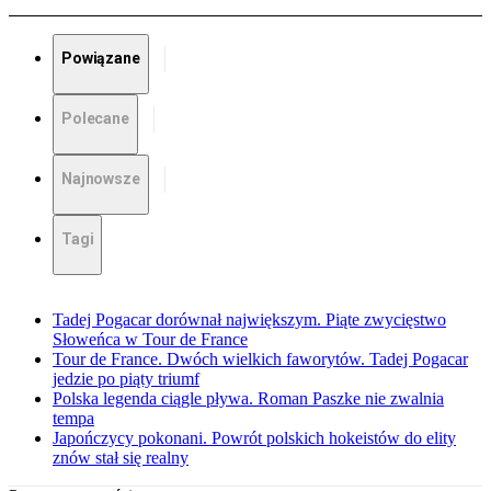
Powiązane
Polecane
Najnowsze
Tagi
Tadej Pogacar dorównał największym. Piąte zwycięstwo
Słoweńca w Tour de France
Tour de France. Dwóch wielkich faworytów. Tadej Pogacar
jedzie po piąty triumf
Polska legenda ciągle pływa. Roman Paszke nie zwalnia
tempa
Japończycy pokonani. Powrót polskich hokeistów do elity
znów stał się realny