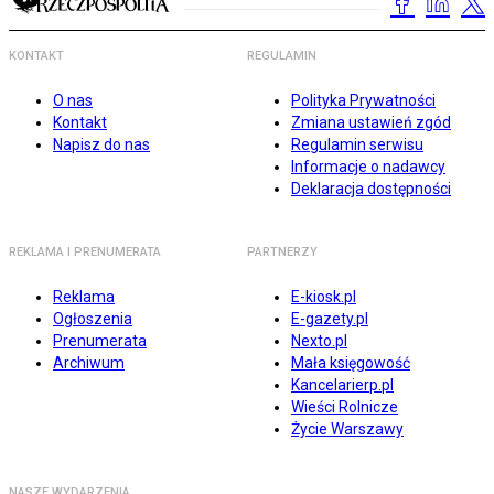
KONTAKT
REGULAMIN
O nas
Polityka Prywatności
Kontakt
Zmiana ustawień zgód
Napisz do nas
Regulamin serwisu
Informacje o nadawcy
Deklaracja dostępności
REKLAMA I PRENUMERATA
PARTNERZY
Reklama
E-kiosk.pl
Ogłoszenia
E-gazety.pl
Prenumerata
Nexto.pl
Archiwum
Mała księgowość
Kancelarierp.pl
Wieści Rolnicze
Życie Warszawy
NASZE WYDARZENIA