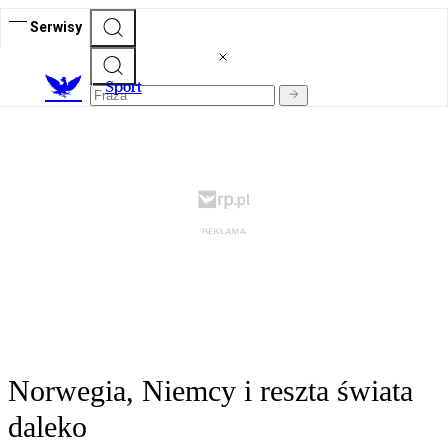
Serwisy
S
port
Norwegia, Niemcy i reszta świata
daleko