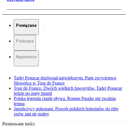
Powiązane
Polecane
Najnowsze
Tadej Pogacar dorównał największym. Piąte zwycięstwo
Słoweńca w Tour de France
Tour de France. Dwóch wielkich faworytów. Tadej Pogacar
jedzie po piąty triumf
Polska legenda ciągle pływa. Roman Paszke nie zwalnia
tempa
Japończycy pokonani. Powrót polskich hokeistów do elity
znów stał się realny
Promowane treści