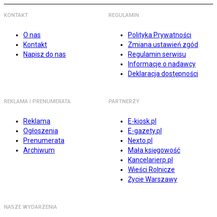
KONTAKT
REGULAMIN
O nas
Polityka Prywatności
Kontakt
Zmiana ustawień zgód
Napisz do nas
Regulamin serwisu
Informacje o nadawcy
Deklaracja dostępności
REKLAMA I PRENUMERATA
PARTNERZY
Reklama
E-kiosk.pl
Ogłoszenia
E-gazety.pl
Prenumerata
Nexto.pl
Archiwum
Mała księgowość
Kancelarierp.pl
Wieści Rolnicze
Życie Warszawy
NASZE WYDARZENIA