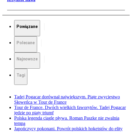
Powiązane
Polecane
Najnowsze
Tagi
Tadej Pogacar dorównał największym. Piąte zwycięstwo
Słoweńca w Tour de France
Tour de France. Dwóch wielkich faworytów. Tadej Pogacar
jedzie po piąty triumf
Polska legenda ciągle pływa. Roman Paszke nie zwalnia
tempa
Japończycy pokonani. Powrót polskich hokeistów do elity