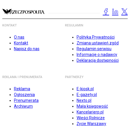
KONTAKT
REGULAMIN
O nas
Polityka Prywatności
Kontakt
Zmiana ustawień zgód
Napisz do nas
Regulamin serwisu
Informacje o nadawcy
Deklaracja dostępności
REKLAMA I PRENUMERATA
PARTNERZY
Reklama
E-kiosk.pl
Ogłoszenia
E-gazety.pl
Prenumerata
Nexto.pl
Archiwum
Mała księgowość
Kancelarierp.pl
Wieści Rolnicze
Życie Warszawy