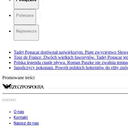
Polecane
Najnowsze
Tadej Pogacar dorównał największym. Piąte zwycięstwo Słow
Tour de France. Dwóch wielkich faworytów. Tadej Pogacar jedz
Polska legenda ciągle pływa. Roman Paszke nie zwalnia tempa
Japończycy pokonani. Powrót polskich hokeistów do elity znów 
Promowane treści
KONTAKT
O nas
Kontakt
Napisz do nas