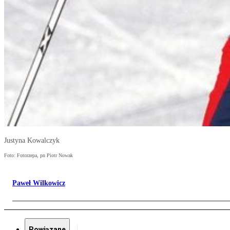
Justyna Kowalczyk
Foto: Fotorzepa, pn Piotr Nowak
Paweł Wilkowicz
Powiązane