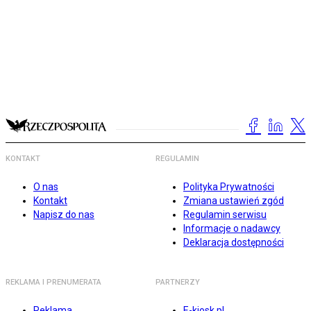
KONTAKT
REGULAMIN
O nas
Polityka Prywatności
Kontakt
Zmiana ustawień zgód
Napisz do nas
Regulamin serwisu
Informacje o nadawcy
Deklaracja dostępności
REKLAMA I PRENUMERATA
PARTNERZY
Reklama
E-kiosk.pl