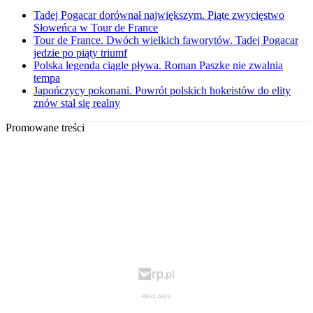
Tadej Pogacar dorównał największym. Piąte zwycięstwo
Słoweńca w Tour de France
Tour de France. Dwóch wielkich faworytów. Tadej Pogacar
jedzie po piąty triumf
Polska legenda ciągle pływa. Roman Paszke nie zwalnia
tempa
Japończycy pokonani. Powrót polskich hokeistów do elity
znów stał się realny
Promowane treści