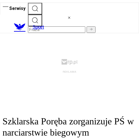
Serwisy
S
port
Szklarska Poręba zorganizuje PŚ w
narciarstwie biegowym