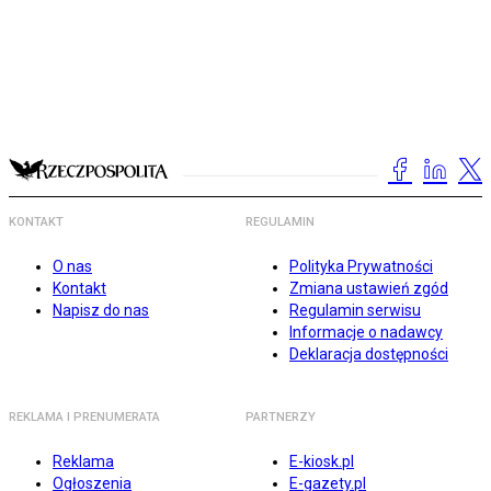
KONTAKT
REGULAMIN
O nas
Polityka Prywatności
Kontakt
Zmiana ustawień zgód
Napisz do nas
Regulamin serwisu
Informacje o nadawcy
Deklaracja dostępności
REKLAMA I PRENUMERATA
PARTNERZY
Reklama
E-kiosk.pl
Ogłoszenia
E-gazety.pl