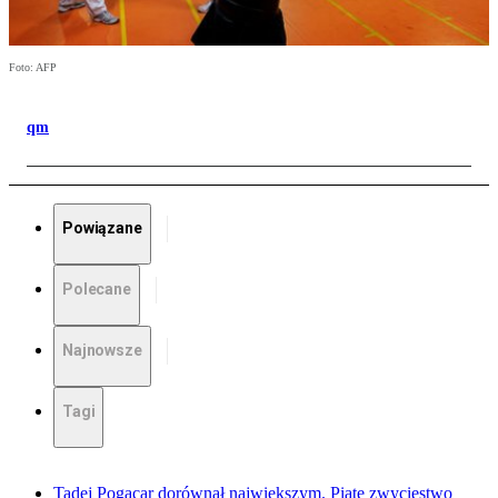
Foto: AFP
qm
Powiązane
Polecane
Najnowsze
Tagi
Tadej Pogacar dorównał największym. Piąte zwycięstwo