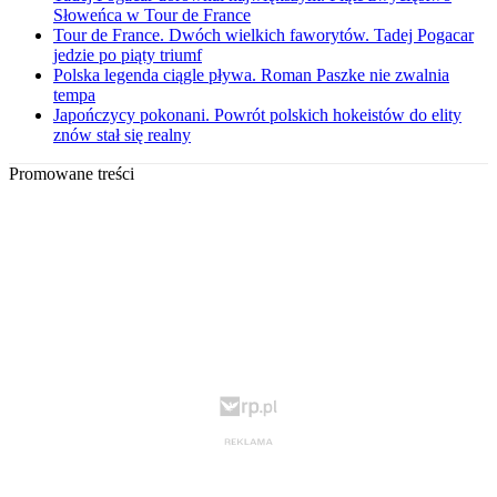
Słoweńca w Tour de France
Tour de France. Dwóch wielkich faworytów. Tadej Pogacar
jedzie po piąty triumf
Polska legenda ciągle pływa. Roman Paszke nie zwalnia
tempa
Japończycy pokonani. Powrót polskich hokeistów do elity
znów stał się realny
Promowane treści