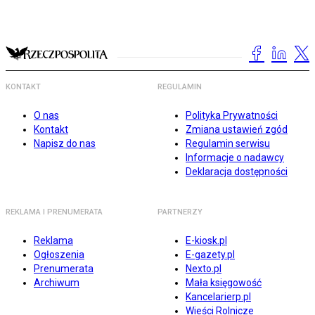
KONTAKT
REGULAMIN
O nas
Polityka Prywatności
Kontakt
Zmiana ustawień zgód
Napisz do nas
Regulamin serwisu
Informacje o nadawcy
Deklaracja dostępności
REKLAMA I PRENUMERATA
PARTNERZY
Reklama
E-kiosk.pl
Ogłoszenia
E-gazety.pl
Prenumerata
Nexto.pl
Archiwum
Mała księgowość
Kancelarierp.pl
Wieści Rolnicze