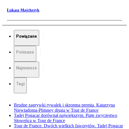
Łukasz Majchrzyk
Powiązane
Polecane
Najnowsze
Tagi
Brudne zagrywki rywalek i skromna premia. Katarzyna
Niewiadoma-Phinney druga w Tour de France
Tadej Pogacar dorównał największym. Piąte zwycięstwo
Słoweńca w Tour de France
Tour de France. Dwóch wielkich faworytów. Tadej Pogacar