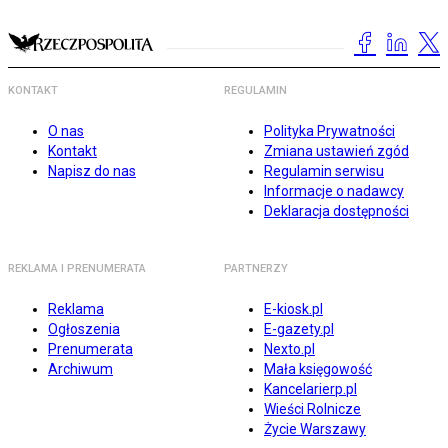
KONTAKT
REGULAMIN
O nas
Polityka Prywatności
Kontakt
Zmiana ustawień zgód
Napisz do nas
Regulamin serwisu
Informacje o nadawcy
Deklaracja dostępności
REKLAMA I PRENUMERATA
PARTNERZY
Reklama
E-kiosk.pl
Ogłoszenia
E-gazety.pl
Prenumerata
Nexto.pl
Archiwum
Mała księgowość
Kancelarierp.pl
Wieści Rolnicze
Życie Warszawy