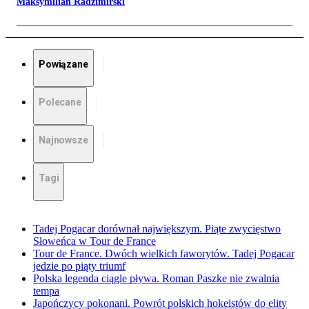
Maksymilian Radzimirski
Powiązane
Polecane
Najnowsze
Tagi
Tadej Pogacar dorównał największym. Piąte zwycięstwo
Słoweńca w Tour de France
Tour de France. Dwóch wielkich faworytów. Tadej Pogacar
jedzie po piąty triumf
Polska legenda ciągle pływa. Roman Paszke nie zwalnia
tempa
Japończycy pokonani. Powrót polskich hokeistów do elity