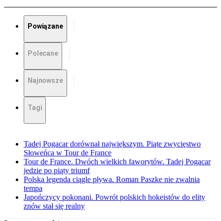
Powiązane
Polecane
Najnowsze
Tagi
Tadej Pogacar dorównał największym. Piąte zwycięstwo
Słoweńca w Tour de France
Tour de France. Dwóch wielkich faworytów. Tadej Pogacar
jedzie po piąty triumf
Polska legenda ciągle pływa. Roman Paszke nie zwalnia
tempa
Japończycy pokonani. Powrót polskich hokeistów do elity
znów stał się realny