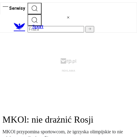
Serwisy
S
port
MKOl: nie drażnić Rosji
MKOl przypomina sportowcom, że igrzyska olimpijskie to nie