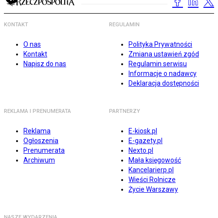
KONTAKT
REGULAMIN
O nas
Polityka Prywatności
Kontakt
Zmiana ustawień zgód
Napisz do nas
Regulamin serwisu
Informacje o nadawcy
Deklaracja dostępności
REKLAMA I PRENUMERATA
PARTNERZY
Reklama
E-kiosk.pl
Ogłoszenia
E-gazety.pl
Prenumerata
Nexto.pl
Archiwum
Mała księgowość
Kancelarierp.pl
Wieści Rolnicze
Życie Warszawy
NASZE WYDARZENIA