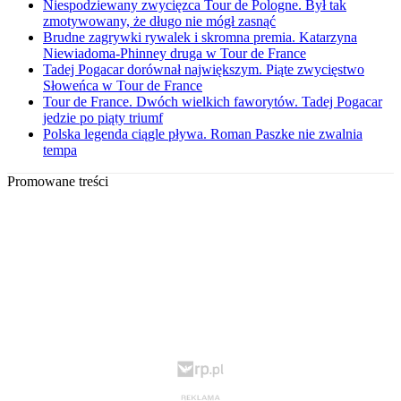
Niespodziewany zwycięzca Tour de Pologne. Był tak
zmotywowany, że długo nie mógł zasnąć
Brudne zagrywki rywalek i skromna premia. Katarzyna
Niewiadoma-Phinney druga w Tour de France
Tadej Pogacar dorównał największym. Piąte zwycięstwo
Słoweńca w Tour de France
Tour de France. Dwóch wielkich faworytów. Tadej Pogacar
jedzie po piąty triumf
Polska legenda ciągle pływa. Roman Paszke nie zwalnia
tempa
Promowane treści