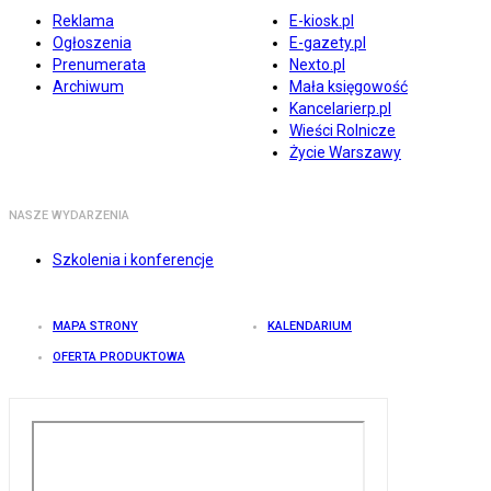
Reklama
E-kiosk.pl
Ogłoszenia
E-gazety.pl
Prenumerata
Nexto.pl
Archiwum
Mała księgowość
Kancelarierp.pl
Wieści Rolnicze
Życie Warszawy
NASZE WYDARZENIA
Szkolenia i konferencje
MAPA STRONY
KALENDARIUM
OFERTA PRODUKTOWA