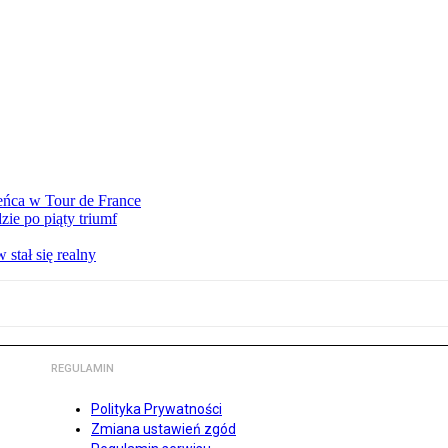
eńca w Tour de France
ie po piąty triumf
stał się realny
REGULAMIN
Polityka Prywatności
Zmiana ustawień zgód