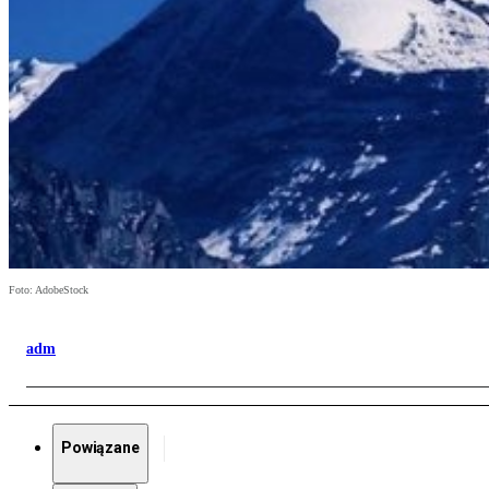
Foto: AdobeStock
adm
Powiązane