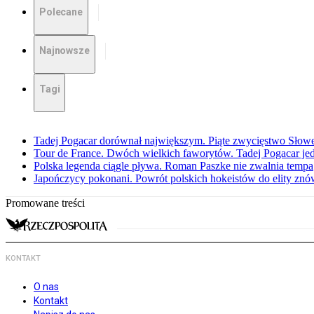
Polecane
Najnowsze
Tagi
Tadej Pogacar dorównał największym. Piąte zwycięstwo Słow
Tour de France. Dwóch wielkich faworytów. Tadej Pogacar jedz
Polska legenda ciągle pływa. Roman Paszke nie zwalnia tempa
Japończycy pokonani. Powrót polskich hokeistów do elity znów 
Promowane treści
KONTAKT
O nas
Kontakt