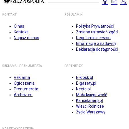
KONTAKT
REGULAMIN
O nas
Polityka Prywatności
Kontakt
Zmiana ustawień zgód
Napisz do nas
Regulamin serwisu
Informacje o nadawcy
Deklaracja dostępności
REKLAMA I PRENUMERATA
PARTNERZY
Reklama
E-kiosk.pl
Ogłoszenia
E-gazety.pl
Prenumerata
Nexto.pl
Archiwum
Mała księgowość
Kancelarierp.pl
Wieści Rolnicze
Życie Warszawy
NASZE WYDARZENIA