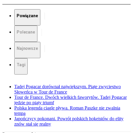
Powiązane
Polecane
Najnowsze
Tagi
Tadej Pogacar dorównał największym. Piąte zwycięstwo
Słoweńca w Tour de France
Tour de France. Dwóch wielkich faworytów. Tadej Pogacar
jedzie po piąty triumf
Polska legenda ciągle pływa. Roman Paszke nie zwalnia
tempa
Japończycy pokonani. Powrót polskich hokeistów do elity
znów stał się realny