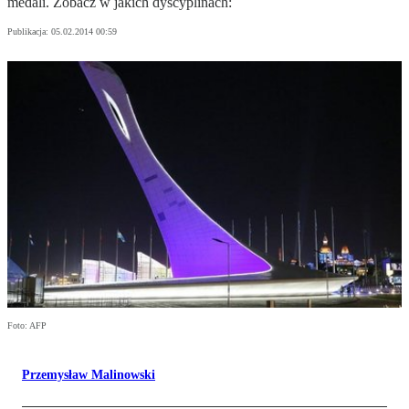
medali. Zobacz w jakich dyscyplinach:
Publikacja:
05.02.2014 00:59
Foto: AFP
Przemysław Malinowski