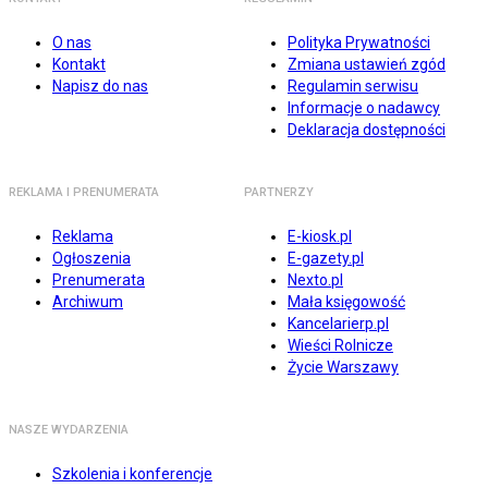
O nas
Polityka Prywatności
Kontakt
Zmiana ustawień zgód
Napisz do nas
Regulamin serwisu
Informacje o nadawcy
Deklaracja dostępności
REKLAMA I PRENUMERATA
PARTNERZY
Reklama
E-kiosk.pl
Ogłoszenia
E-gazety.pl
Prenumerata
Nexto.pl
Archiwum
Mała księgowość
Kancelarierp.pl
Wieści Rolnicze
Życie Warszawy
NASZE WYDARZENIA
Szkolenia i konferencje