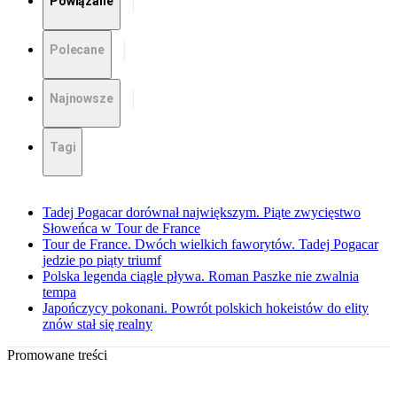
Powiązane
Polecane
Najnowsze
Tagi
Tadej Pogacar dorównał największym. Piąte zwycięstwo
Słoweńca w Tour de France
Tour de France. Dwóch wielkich faworytów. Tadej Pogacar
jedzie po piąty triumf
Polska legenda ciągle pływa. Roman Paszke nie zwalnia
tempa
Japończycy pokonani. Powrót polskich hokeistów do elity
znów stał się realny
Promowane treści