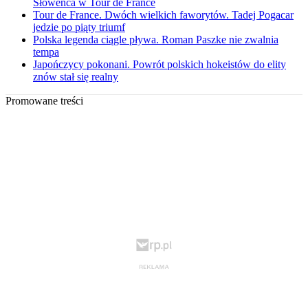
Słoweńca w Tour de France
Tour de France. Dwóch wielkich faworytów. Tadej Pogacar
jedzie po piąty triumf
Polska legenda ciągle pływa. Roman Paszke nie zwalnia
tempa
Japończycy pokonani. Powrót polskich hokeistów do elity
znów stał się realny
Promowane treści