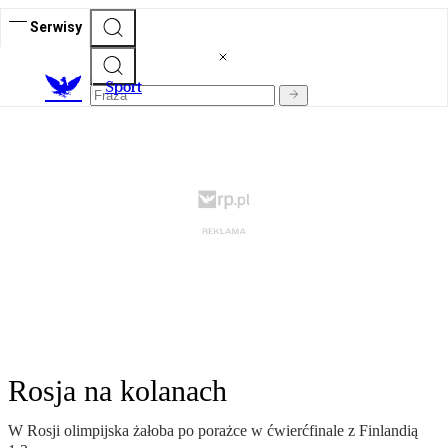
Serwisy
S
port
Rosja na kolanach
W Rosji olimpijska żałoba po porażce w ćwierćfinale z Finlandią