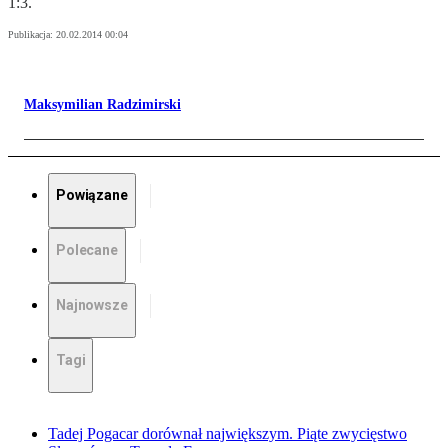
1:3.
Publikacja:
20.02.2014 00:04
Maksymilian Radzimirski
Powiązane
Polecane
Najnowsze
Tagi
Tadej Pogacar dorównał największym. Piąte zwycięstwo