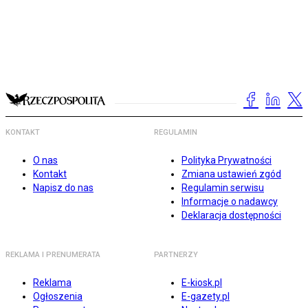
KONTAKT
REGULAMIN
O nas
Polityka Prywatności
Kontakt
Zmiana ustawień zgód
Napisz do nas
Regulamin serwisu
Informacje o nadawcy
Deklaracja dostępności
REKLAMA I PRENUMERATA
PARTNERZY
Reklama
E-kiosk.pl
Ogłoszenia
E-gazety.pl