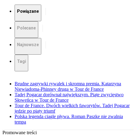
Powiązane
Polecane
Najnowsze
Tagi
Brudne zagrywki rywalek i skromna premia. Katarzyna
Niewiadoma-Phinney druga w Tour de France
Tadej Pogacar dorównał największym. Piąte zwycięstwo
Słoweńca w Tour de France
Tour de France. Dwóch wielkich faworytów. Tadej Pogacar
jedzie po piąty triumf
Polska legenda ciągle pływa. Roman Paszke nie zwalnia
tempa
Promowane treści