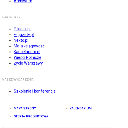
Archiwum
PARTNERZY
E-kiosk.pl
E-gazety.pl
Nexto.pl
Mała księgowość
Kancelarierp.pl
Wieści Rolnicze
Życie Warszawy
NASZE WYDARZENIA
Szkolenia i konferencje
MAPA STRONY
KALENDARIUM
OFERTA PRODUKTOWA