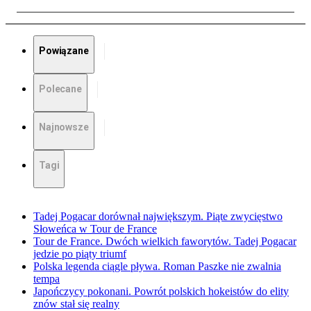
Powiązane
Polecane
Najnowsze
Tagi
Tadej Pogacar dorównał największym. Piąte zwycięstwo
Słoweńca w Tour de France
Tour de France. Dwóch wielkich faworytów. Tadej Pogacar
jedzie po piąty triumf
Polska legenda ciągle pływa. Roman Paszke nie zwalnia
tempa
Japończycy pokonani. Powrót polskich hokeistów do elity
znów stał się realny