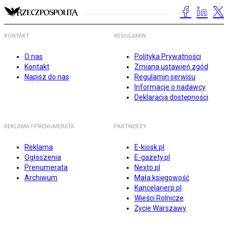
KONTAKT
REGULAMIN
O nas
Polityka Prywatności
Kontakt
Zmiana ustawień zgód
Napisz do nas
Regulamin serwisu
Informacje o nadawcy
Deklaracja dostępności
REKLAMA I PRENUMERATA
PARTNERZY
Reklama
E-kiosk.pl
Ogłoszenia
E-gazety.pl
Prenumerata
Nexto.pl
Archiwum
Mała księgowość
Kancelarierp.pl
Wieści Rolnicze
Życie Warszawy