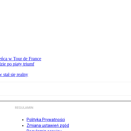
eńca w Tour de France
ie po piąty triumf
stał się realny
REGULAMIN
Polityka Prywatności
Zmiana ustawień zgód