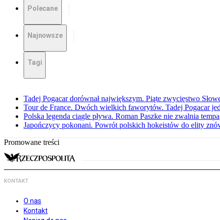
Polecane
Najnowsze
Tagi
Tadej Pogacar dorównał największym. Piąte zwycięstwo Słow
Tour de France. Dwóch wielkich faworytów. Tadej Pogacar jedz
Polska legenda ciągle pływa. Roman Paszke nie zwalnia tempa
Japończycy pokonani. Powrót polskich hokeistów do elity znów 
Promowane treści
KONTAKT
O nas
Kontakt