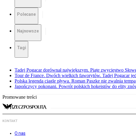
Polecane
Najnowsze
Tagi
Tadej Pogacar dorównał największym. Piąte zwycięstwo Słow
Tour de France. Dwóch wielkich faworytów. Tadej Pogacar jedz
Polska legenda ciągle pływa. Roman Paszke nie zwalnia tempa
Japończycy pokonani. Powrót polskich hokeistów do elity znów 
Promowane treści
KONTAKT
O nas