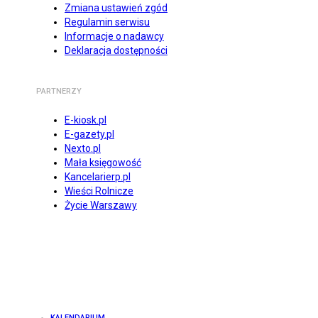
Zmiana ustawień zgód
Regulamin serwisu
Informacje o nadawcy
Deklaracja dostępności
PARTNERZY
E-kiosk.pl
E-gazety.pl
Nexto.pl
Mała księgowość
Kancelarierp.pl
Wieści Rolnicze
Życie Warszawy
KALENDARIUM