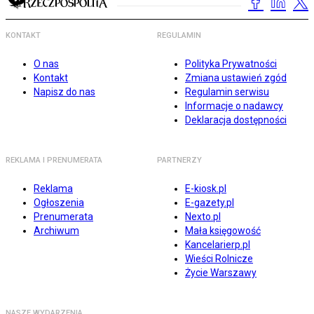
KONTAKT
REGULAMIN
O nas
Polityka Prywatności
Kontakt
Zmiana ustawień zgód
Napisz do nas
Regulamin serwisu
Informacje o nadawcy
Deklaracja dostępności
REKLAMA I PRENUMERATA
PARTNERZY
Reklama
E-kiosk.pl
Ogłoszenia
E-gazety.pl
Prenumerata
Nexto.pl
Archiwum
Mała księgowość
Kancelarierp.pl
Wieści Rolnicze
Życie Warszawy
NASZE WYDARZENIA