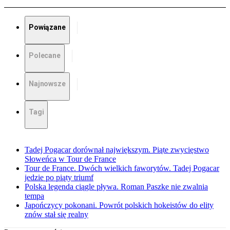
Powiązane
Polecane
Najnowsze
Tagi
Tadej Pogacar dorównał największym. Piąte zwycięstwo
Słoweńca w Tour de France
Tour de France. Dwóch wielkich faworytów. Tadej Pogacar
jedzie po piąty triumf
Polska legenda ciągle pływa. Roman Paszke nie zwalnia
tempa
Japończycy pokonani. Powrót polskich hokeistów do elity
znów stał się realny