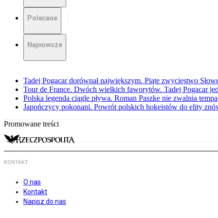
Polecane
Najnowsze
Tadej Pogacar dorównał największym. Piąte zwycięstwo Słow
Tour de France. Dwóch wielkich faworytów. Tadej Pogacar jedz
Polska legenda ciągle pływa. Roman Paszke nie zwalnia tempa
Japończycy pokonani. Powrót polskich hokeistów do elity znów 
Promowane treści
KONTAKT
O nas
Kontakt
Napisz do nas