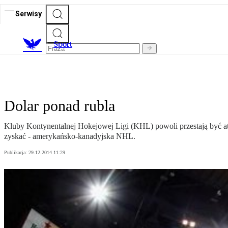
Serwisy
S
port
Dolar ponad rubla
Kluby Kontynentalnej Hokejowej Ligi (KHL) powoli przestają być at
zyskać - amerykańsko-kanadyjska NHL.
Publikacja:
29.12.2014 11:29