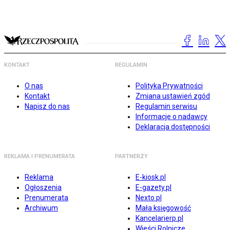
KONTAKT
REGULAMIN
O nas
Polityka Prywatności
Kontakt
Zmiana ustawień zgód
Napisz do nas
Regulamin serwisu
Informacje o nadawcy
Deklaracja dostępności
REKLAMA I PRENUMERATA
PARTNERZY
Reklama
E-kiosk.pl
Ogłoszenia
E-gazety.pl
Prenumerata
Nexto.pl
Archiwum
Mała księgowość
Kancelarierp.pl
Wieści Rolnicze