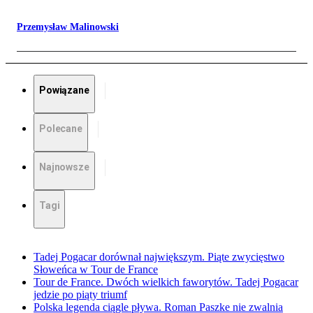
Przemysław Malinowski
Powiązane
Polecane
Najnowsze
Tagi
Tadej Pogacar dorównał największym. Piąte zwycięstwo
Słoweńca w Tour de France
Tour de France. Dwóch wielkich faworytów. Tadej Pogacar
jedzie po piąty triumf
Polska legenda ciągle pływa. Roman Paszke nie zwalnia