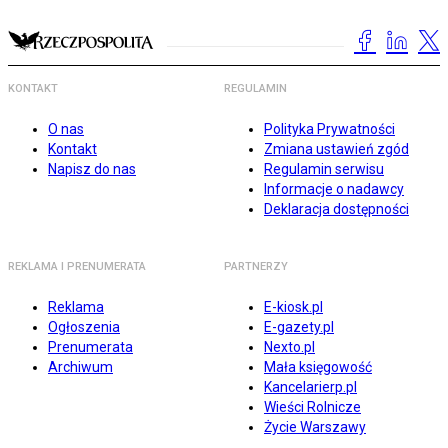
KONTAKT
REGULAMIN
O nas
Polityka Prywatności
Kontakt
Zmiana ustawień zgód
Napisz do nas
Regulamin serwisu
Informacje o nadawcy
Deklaracja dostępności
REKLAMA I PRENUMERATA
PARTNERZY
Reklama
E-kiosk.pl
Ogłoszenia
E-gazety.pl
Prenumerata
Nexto.pl
Archiwum
Mała księgowość
Kancelarierp.pl
Wieści Rolnicze
Życie Warszawy