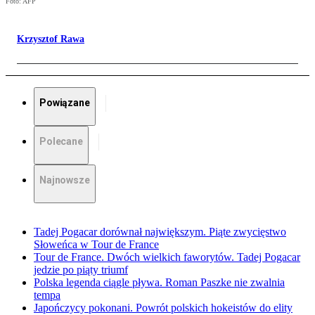
Foto: AFP
Krzysztof Rawa
Powiązane
Polecane
Najnowsze
Tadej Pogacar dorównał największym. Piąte zwycięstwo
Słoweńca w Tour de France
Tour de France. Dwóch wielkich faworytów. Tadej Pogacar
jedzie po piąty triumf
Polska legenda ciągle pływa. Roman Paszke nie zwalnia
tempa
Japończycy pokonani. Powrót polskich hokeistów do elity