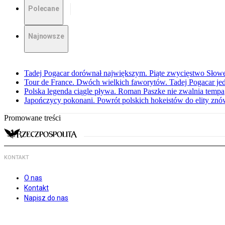
Polecane
Najnowsze
Tadej Pogacar dorównał największym. Piąte zwycięstwo Słow
Tour de France. Dwóch wielkich faworytów. Tadej Pogacar jedz
Polska legenda ciągle pływa. Roman Paszke nie zwalnia tempa
Japończycy pokonani. Powrót polskich hokeistów do elity znów 
Promowane treści
KONTAKT
O nas
Kontakt
Napisz do nas