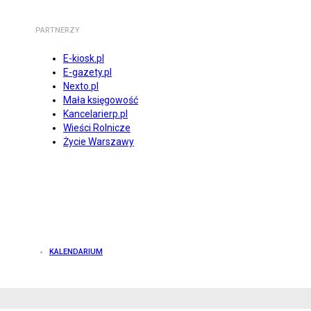
PARTNERZY
E-kiosk.pl
E-gazety.pl
Nexto.pl
Mała księgowość
Kancelarierp.pl
Wieści Rolnicze
Życie Warszawy
KALENDARIUM