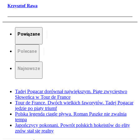
Krzysztof Rawa
Powiązane
Polecane
Najnowsze
Tadej Pogacar dorównał największym. Piąte zwycięstwo
Słoweńca w Tour de France
Tour de France. Dwóch wielkich faworytów. Tadej Pogacar
jedzie po piąty triumf
Polska legenda ciągle pływa. Roman Paszke nie zwalnia
tempa
Japończycy pokonani. Powrót polskich hokeistów do elity
znów stał się realny