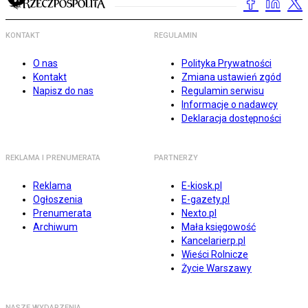
KONTAKT
REGULAMIN
O nas
Polityka Prywatności
Kontakt
Zmiana ustawień zgód
Napisz do nas
Regulamin serwisu
Informacje o nadawcy
Deklaracja dostępności
REKLAMA I PRENUMERATA
PARTNERZY
Reklama
E-kiosk.pl
Ogłoszenia
E-gazety.pl
Prenumerata
Nexto.pl
Archiwum
Mała księgowość
Kancelarierp.pl
Wieści Rolnicze
Życie Warszawy
NASZE WYDARZENIA