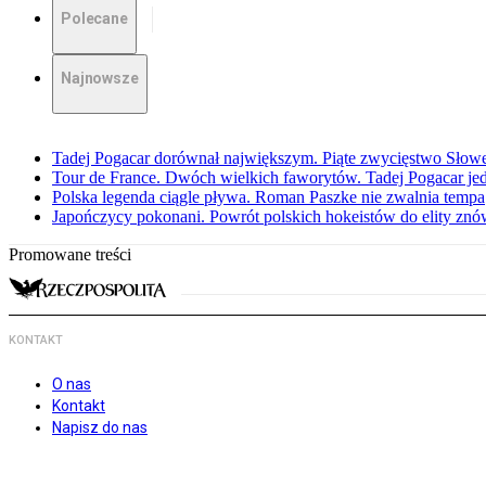
Polecane
Najnowsze
Tadej Pogacar dorównał największym. Piąte zwycięstwo Słow
Tour de France. Dwóch wielkich faworytów. Tadej Pogacar jedz
Polska legenda ciągle pływa. Roman Paszke nie zwalnia tempa
Japończycy pokonani. Powrót polskich hokeistów do elity znów 
Promowane treści
KONTAKT
O nas
Kontakt
Napisz do nas