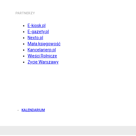
PARTNERZY
E-kiosk.pl
E-gazety.pl
Nexto.pl
Mała księgowość
Kancelarierp.pl
Wieści Rolnicze
Życie Warszawy
KALENDARIUM