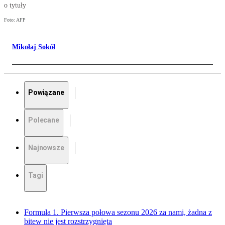
o tytuły
Foto: AFP
Mikołaj Sokół
Powiązane
Polecane
Najnowsze
Tagi
Formuła 1. Pierwsza połowa sezonu 2026 za nami, żadna z
bitew nie jest rozstrzygnięta