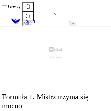
Serwisy
S
port
Formuła 1. Mistrz trzyma się
mocno