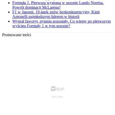
Formuła 1. Pierwsza wygrana w sezonie Lando Norrisa.
Powrót dominacji McLarena?
F1 w Japonii. 19-latek znów bezkonkurencyjny, Kimi
Antonelli najmłodszym liderem w historii
Wygrał faworyt, pytania pozostały. Co wiemy po pierwszym
wyścigu Formuły 1 w tym sezonie?
Promowane treści