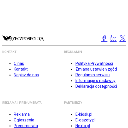
KONTAKT
REGULAMIN
O nas
Polityka Prywatności
Kontakt
Zmiana ustawień zgód
Napisz do nas
Regulamin serwisu
Informacje o nadawcy
Deklaracja dostępności
REKLAMA I PRENUMERATA
PARTNERZY
Reklama
E-kiosk.pl
Ogłoszenia
E-gazety.pl
Prenumerata
Nexto.pl