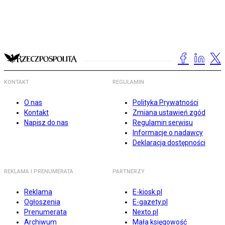
KONTAKT
REGULAMIN
O nas
Polityka Prywatności
Kontakt
Zmiana ustawień zgód
Napisz do nas
Regulamin serwisu
Informacje o nadawcy
Deklaracja dostępności
REKLAMA I PRENUMERATA
PARTNERZY
Reklama
E-kiosk.pl
Ogłoszenia
E-gazety.pl
Prenumerata
Nexto.pl
Archiwum
Mała księgowość