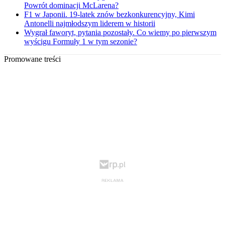
Powrót dominacji McLarena?
F1 w Japonii. 19-latek znów bezkonkurencyjny, Kimi
Antonelli najmłodszym liderem w historii
Wygrał faworyt, pytania pozostały. Co wiemy po pierwszym
wyścigu Formuły 1 w tym sezonie?
Promowane treści