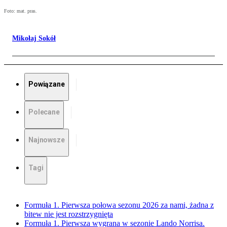
Foto: mat. pras.
Mikołaj Sokół
Powiązane
Polecane
Najnowsze
Tagi
Formuła 1. Pierwsza połowa sezonu 2026 za nami, żadna z
bitew nie jest rozstrzygnięta
Formuła 1. Pierwsza wygrana w sezonie Lando Norrisa.