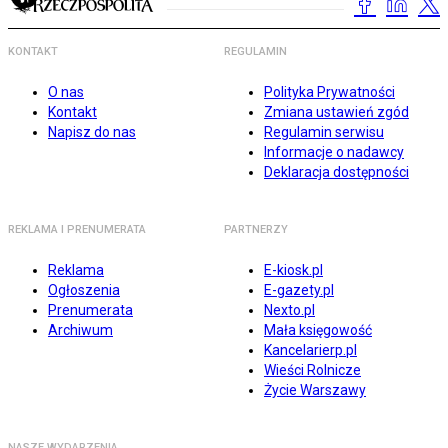
KONTAKT
REGULAMIN
O nas
Polityka Prywatności
Kontakt
Zmiana ustawień zgód
Napisz do nas
Regulamin serwisu
Informacje o nadawcy
Deklaracja dostępności
REKLAMA I PRENUMERATA
PARTNERZY
Reklama
E-kiosk.pl
Ogłoszenia
E-gazety.pl
Prenumerata
Nexto.pl
Archiwum
Mała księgowość
Kancelarierp.pl
Wieści Rolnicze
Życie Warszawy
NASZE WYDARZENIA