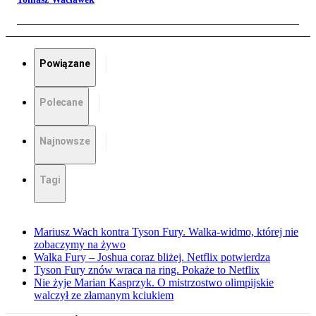
Powiązane
Polecane
Najnowsze
Tagi
Mariusz Wach kontra Tyson Fury. Walka-widmo, której nie
zobaczymy na żywo
Walka Fury – Joshua coraz bliżej. Netflix potwierdza
Tyson Fury znów wraca na ring. Pokaże to Netflix
Nie żyje Marian Kasprzyk. O mistrzostwo olimpijskie
walczył ze złamanym kciukiem