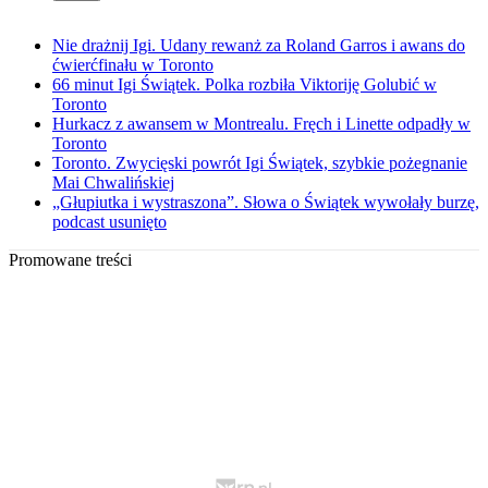
Nie drażnij Igi. Udany rewanż za Roland Garros i awans do
ćwierćfinału w Toronto
66 minut Igi Świątek. Polka rozbiła Viktoriję Golubić w
Toronto
Hurkacz z awansem w Montrealu. Fręch i Linette odpadły w
Toronto
Toronto. Zwycięski powrót Igi Świątek, szybkie pożegnanie
Mai Chwalińskiej
„Głupiutka i wystraszona”. Słowa o Świątek wywołały burzę,
podcast usunięto
Promowane treści