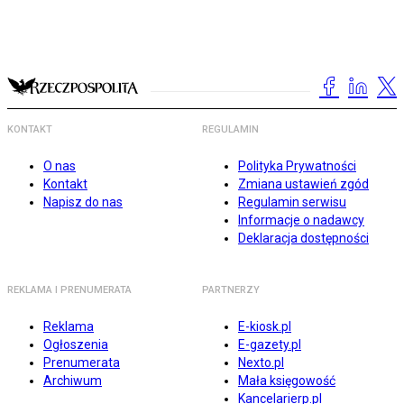
KONTAKT
REGULAMIN
O nas
Polityka Prywatności
Kontakt
Zmiana ustawień zgód
Napisz do nas
Regulamin serwisu
Informacje o nadawcy
Deklaracja dostępności
REKLAMA I PRENUMERATA
PARTNERZY
Reklama
E-kiosk.pl
Ogłoszenia
E-gazety.pl
Prenumerata
Nexto.pl
Archiwum
Mała księgowość
Kancelarierp.pl