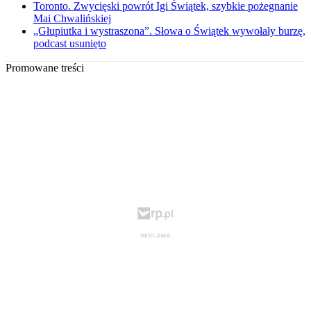
Toronto. Zwycięski powrót Igi Świątek, szybkie pożegnanie
Mai Chwalińskiej
„Głupiutka i wystraszona”. Słowa o Świątek wywołały burzę,
podcast usunięto
Promowane treści