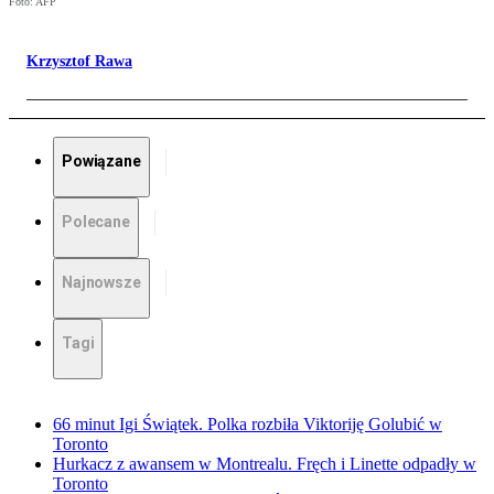
Foto: AFP
Krzysztof Rawa
Powiązane
Polecane
Najnowsze
Tagi
66 minut Igi Świątek. Polka rozbiła Viktoriję Golubić w
Toronto
Hurkacz z awansem w Montrealu. Fręch i Linette odpadły w
Toronto