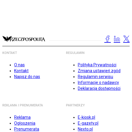
KONTAKT
REGULAMIN
O nas
Polityka Prywatności
Kontakt
Zmiana ustawień zgód
Napisz do nas
Regulamin serwisu
Informacje o nadawcy
Deklaracja dostępności
REKLAMA I PRENUMERATA
PARTNERZY
Reklama
E-kiosk.pl
Ogłoszenia
E-gazety.pl
Prenumerata
Nexto.pl