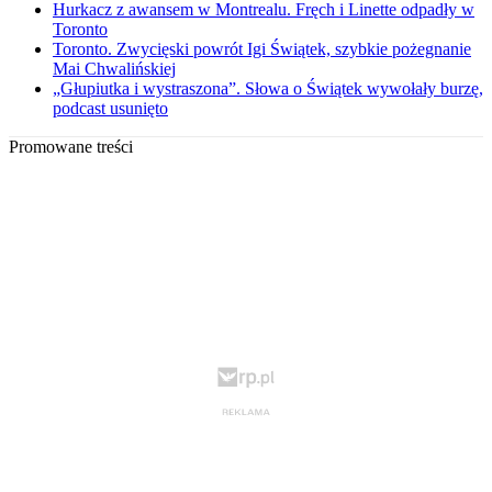
Hurkacz z awansem w Montrealu. Fręch i Linette odpadły w
Toronto
Toronto. Zwycięski powrót Igi Świątek, szybkie pożegnanie
Mai Chwalińskiej
„Głupiutka i wystraszona”. Słowa o Świątek wywołały burzę,
podcast usunięto
Promowane treści