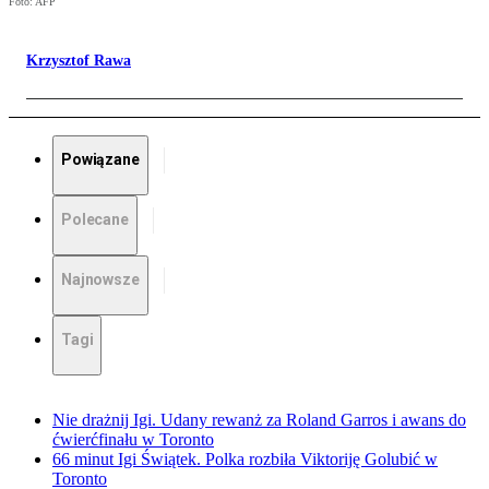
Foto: AFP
Krzysztof Rawa
Powiązane
Polecane
Najnowsze
Tagi
Nie drażnij Igi. Udany rewanż za Roland Garros i awans do
ćwierćfinału w Toronto
66 minut Igi Świątek. Polka rozbiła Viktoriję Golubić w
Toronto