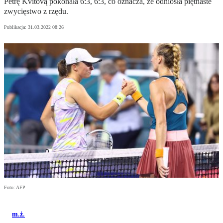
Petrę Kvitovą pokonała 6:3, 6:3, co oznacza, że odniosła piętnaste
zwycięstwo z rzędu.
Publikacja:
31.03.2022 08:26
Foto: AFP
m.ż.