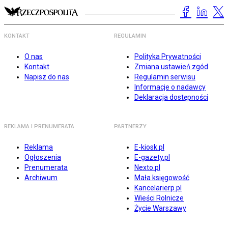
KONTAKT
REGULAMIN
O nas
Polityka Prywatności
Kontakt
Zmiana ustawień zgód
Napisz do nas
Regulamin serwisu
Informacje o nadawcy
Deklaracja dostępności
REKLAMA I PRENUMERATA
PARTNERZY
Reklama
E-kiosk.pl
Ogłoszenia
E-gazety.pl
Prenumerata
Nexto.pl
Archiwum
Mała księgowość
Kancelarierp.pl
Wieści Rolnicze
Życie Warszawy