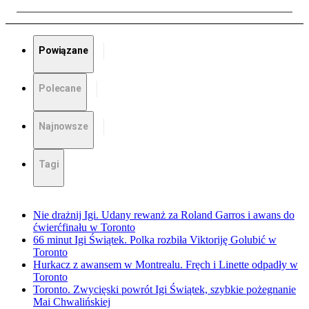
Powiązane
Polecane
Najnowsze
Tagi
Nie drażnij Igi. Udany rewanż za Roland Garros i awans do
ćwierćfinału w Toronto
66 minut Igi Świątek. Polka rozbiła Viktoriję Golubić w
Toronto
Hurkacz z awansem w Montrealu. Fręch i Linette odpadły w
Toronto
Toronto. Zwycięski powrót Igi Świątek, szybkie pożegnanie
Mai Chwalińskiej