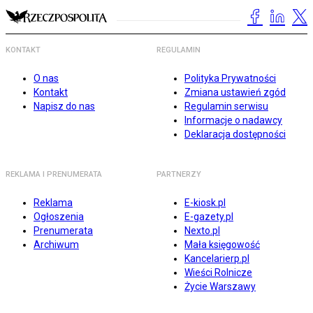
KONTAKT
REGULAMIN
O nas
Polityka Prywatności
Kontakt
Zmiana ustawień zgód
Napisz do nas
Regulamin serwisu
Informacje o nadawcy
Deklaracja dostępności
REKLAMA I PRENUMERATA
PARTNERZY
Reklama
E-kiosk.pl
Ogłoszenia
E-gazety.pl
Prenumerata
Nexto.pl
Archiwum
Mała księgowość
Kancelarierp.pl
Wieści Rolnicze
Życie Warszawy