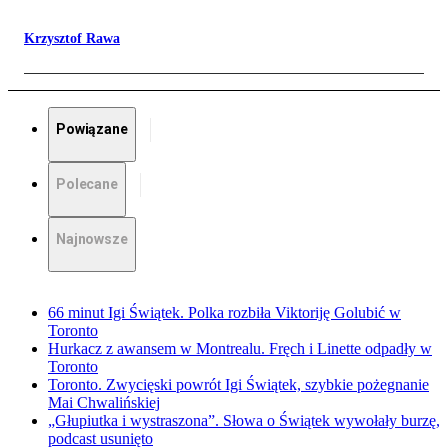
Krzysztof Rawa
Powiązane
Polecane
Najnowsze
66 minut Igi Świątek. Polka rozbiła Viktoriję Golubić w
Toronto
Hurkacz z awansem w Montrealu. Fręch i Linette odpadły w
Toronto
Toronto. Zwycięski powrót Igi Świątek, szybkie pożegnanie
Mai Chwalińskiej
„Głupiutka i wystraszona”. Słowa o Świątek wywołały burzę,
podcast usunięto