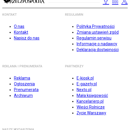
KONTAKT
REGULAMIN
O nas
Polityka Prywatności
Kontakt
Zmiana ustawień zgód
Napisz do nas
Regulamin serwisu
Informacje o nadawcy
Deklaracja dostępności
REKLAMA I PRENUMERATA
PARTNERZY
Reklama
E-kiosk.pl
Ogłoszenia
E-gazety.pl
Prenumerata
Nexto.pl
Archiwum
Mała księgowość
Kancelarierp.pl
Wieści Rolnicze
Życie Warszawy
NASZE WYDARZENIA