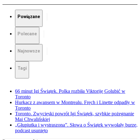
Powiązane
Polecane
Najnowsze
Tagi
66 minut Igi Świątek. Polka rozbiła Viktoriję Golubić w
Toronto
Hurkacz z awansem w Montrealu. Fręch i Linette odpadły w
Toronto
Toronto. Zwycięski powrót Igi Świątek, szybkie pożegnanie
Mai Chwalińskiej
„Głupiutka i wystraszona”. Słowa o Świątek wywołały burzę,
podcast usunięto