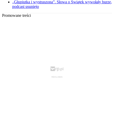
„Głupiutka i wystraszona”. Słowa o Świątek wywołały burzę,
podcast usunięto
Promowane treści