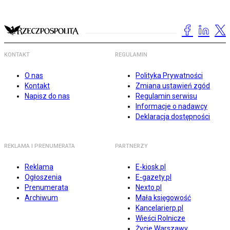
KONTAKT
REGULAMIN
O nas
Polityka Prywatności
Kontakt
Zmiana ustawień zgód
Napisz do nas
Regulamin serwisu
Informacje o nadawcy
Deklaracja dostępności
REKLAMA I PRENUMERATA
PARTNERZY
Reklama
E-kiosk.pl
Ogłoszenia
E-gazety.pl
Prenumerata
Nexto.pl
Archiwum
Mała księgowość
Kancelarierp.pl
Wieści Rolnicze
Życie Warszawy