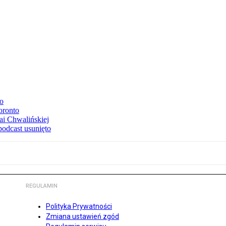
to
oronto
ai Chwalińskiej
podcast usunięto
REGULAMIN
Polityka Prywatności
Zmiana ustawień zgód