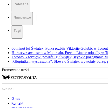
Polecane
Najnowsze
Tagi
66 minut Igi Świątek. Polka rozbiła Viktoriję Golubić w Toron
Hurkacz z awansem w Montrealu. Fręch i Linette odpadły w T
Toronto. Zwycięski powrót Igi Świątek, szybkie pożegnanie M
„Głupiutka i wystraszona”. Słowa o Świątek wywołały burzę, 
Promowane treści
KONTAKT
O nas
Kontakt