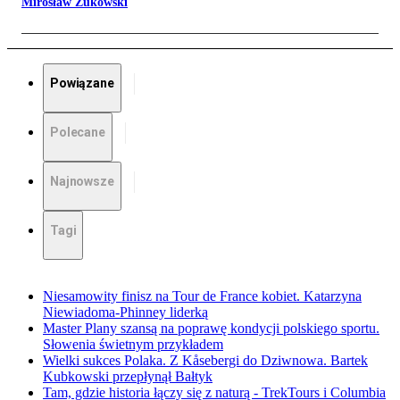
Mirosław Żukowski
Powiązane
Polecane
Najnowsze
Tagi
Niesamowity finisz na Tour de France kobiet. Katarzyna
Niewiadoma-Phinney liderką
Master Plany szansą na poprawę kondycji polskiego sportu.
Słowenia świetnym przykładem
Wielki sukces Polaka. Z Kåsebergi do Dziwnowa. Bartek
Kubkowski przepłynął Bałtyk
Tam, gdzie historia łączy się z naturą - TrekTours i Columbia