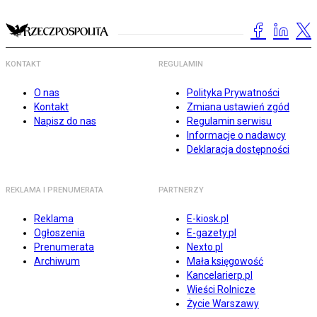
KONTAKT
REGULAMIN
O nas
Polityka Prywatności
Kontakt
Zmiana ustawień zgód
Napisz do nas
Regulamin serwisu
Informacje o nadawcy
Deklaracja dostępności
REKLAMA I PRENUMERATA
PARTNERZY
Reklama
E-kiosk.pl
Ogłoszenia
E-gazety.pl
Prenumerata
Nexto.pl
Archiwum
Mała księgowość
Kancelarierp.pl
Wieści Rolnicze
Życie Warszawy