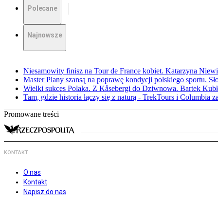
Polecane
Najnowsze
Niesamowity finisz na Tour de France kobiet. Katarzyna Niew
Master Plany szansą na poprawę kondycji polskiego sportu. S
Wielki sukces Polaka. Z Kåsebergi do Dziwnowa. Bartek Kubk
Tam, gdzie historia łączy się z naturą - TrekTours i Columbia z
Promowane treści
KONTAKT
O nas
Kontakt
Napisz do nas