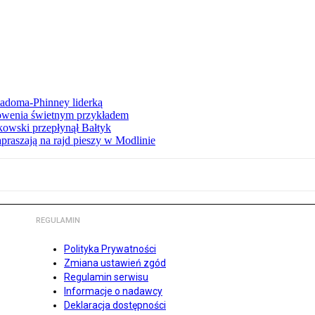
iadoma-Phinney liderką
łowenia świetnym przykładem
owski przepłynął Bałtyk
apraszają na rajd pieszy w Modlinie
REGULAMIN
Polityka Prywatności
Zmiana ustawień zgód
Regulamin serwisu
Informacje o nadawcy
Deklaracja dostępności