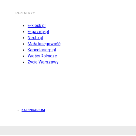
PARTNERZY
E-kiosk.pl
E-gazety.pl
Nexto.pl
Mała księgowość
Kancelarierp.pl
Wieści Rolnicze
Życie Warszawy
KALENDARIUM