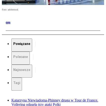
Foto: adobestock
qm
Powiązane
Polecane
Najnowsze
Tagi
Katarzyna Niewiadoma-Phinney druga w Tour de France.
Vollering odparła trzy ataki Polki