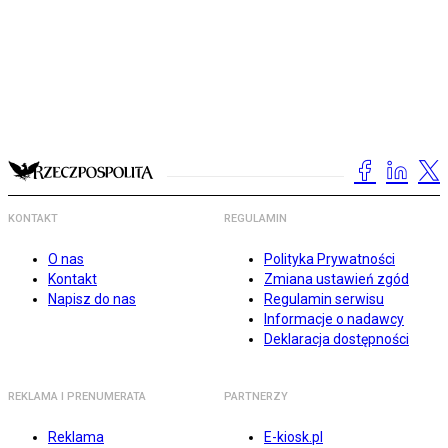
KONTAKT
REGULAMIN
O nas
Polityka Prywatności
Kontakt
Zmiana ustawień zgód
Napisz do nas
Regulamin serwisu
Informacje o nadawcy
Deklaracja dostępności
REKLAMA I PRENUMERATA
PARTNERZY
Reklama
E-kiosk.pl