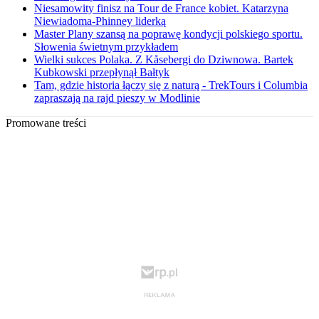
Niesamowity finisz na Tour de France kobiet. Katarzyna
Niewiadoma-Phinney liderką
Master Plany szansą na poprawę kondycji polskiego sportu.
Słowenia świetnym przykładem
Wielki sukces Polaka. Z Kåsebergi do Dziwnowa. Bartek
Kubkowski przepłynął Bałtyk
Tam, gdzie historia łączy się z naturą - TrekTours i Columbia
zapraszają na rajd pieszy w Modlinie
Promowane treści