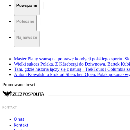
Powiązane
Polecane
Najnowsze
Master Plany szansą na poprawę kondycji polskiego sportu. S
Wielki sukces Polaka. Z Kåsebergi do Dziwnowa. Bartek Kubk
Tam, gdzie historia łączy się z naturą - TrekTours i Columbia z
Antoni Kowalski o krok od Shenzhen Open. Polak pokonał w
Promowane treści
KONTAKT
O nas
Kontakt