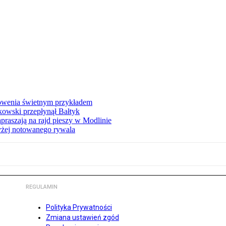
łowenia świetnym przykładem
owski przepłynął Bałtyk
apraszają na rajd pieszy w Modlinie
yżej notowanego rywala
REGULAMIN
Polityka Prywatności
Zmiana ustawień zgód