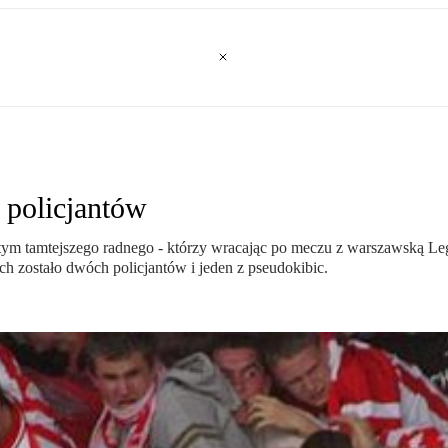
i policjantów
 w tym tamtejszego radnego - którzy wracając po meczu z warszawską L
ch zostało dwóch policjantów i jeden z pseudokibic.