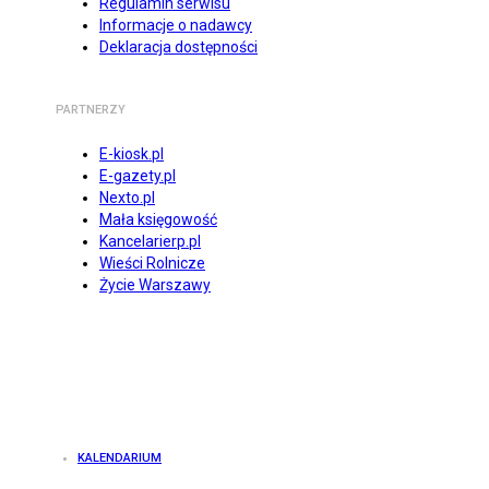
Regulamin serwisu
Informacje o nadawcy
Deklaracja dostępności
PARTNERZY
E-kiosk.pl
E-gazety.pl
Nexto.pl
Mała księgowość
Kancelarierp.pl
Wieści Rolnicze
Życie Warszawy
KALENDARIUM