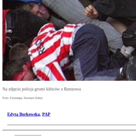
Na zdjęciu policja gromi kibiców z Rzeszowa
Foto: Fotorzepa, Seweryn Sołtys
Edyta Borkowska
,
PAP