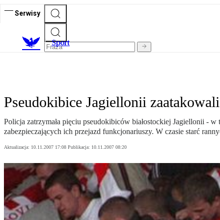
Serwisy
S
port
Pseudokibice Jagiellonii zaatakowal
Policja zatrzymała pięciu pseudokibiców białostockiej Jagiellonii -
zabezpieczających ich przejazd funkcjonariuszy. W czasie starć ranny
Aktualizacja:
10.11.2007 17:08
Publikacja:
10.11.2007 08:20