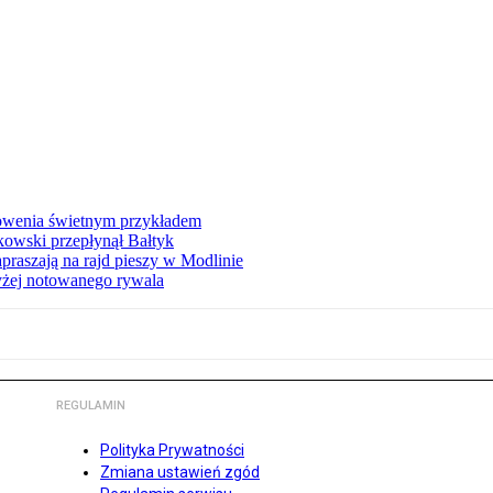
łowenia świetnym przykładem
owski przepłynął Bałtyk
apraszają na rajd pieszy w Modlinie
yżej notowanego rywala
REGULAMIN
Polityka Prywatności
Zmiana ustawień zgód