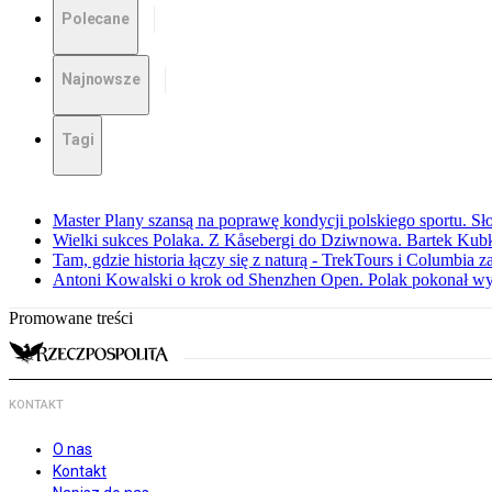
Polecane
Najnowsze
Tagi
Master Plany szansą na poprawę kondycji polskiego sportu. S
Wielki sukces Polaka. Z Kåsebergi do Dziwnowa. Bartek Kubk
Tam, gdzie historia łączy się z naturą - TrekTours i Columbia z
Antoni Kowalski o krok od Shenzhen Open. Polak pokonał w
Promowane treści
KONTAKT
O nas
Kontakt