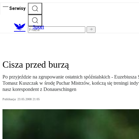
Serwisy
S
port
Cisza przed burzą
Po przyjeździe na zgrupowanie ostatnich spóźnialskich - Euzebiusz
Tomasz Kuszczak w środę Puchar Mistrzów, kończą się treningi indy
nasz korespondent z Donaueschingen
Publikacja:
23.05.2008 21:05