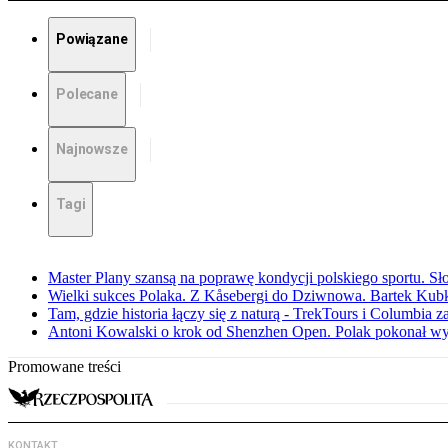
Powiązane
Polecane
Najnowsze
Tagi
Master Plany szansą na poprawę kondycji polskiego sportu. S
Wielki sukces Polaka. Z Kåsebergi do Dziwnowa. Bartek Kubk
Tam, gdzie historia łączy się z naturą - TrekTours i Columbia z
Antoni Kowalski o krok od Shenzhen Open. Polak pokonał w
Promowane treści
KONTAKT