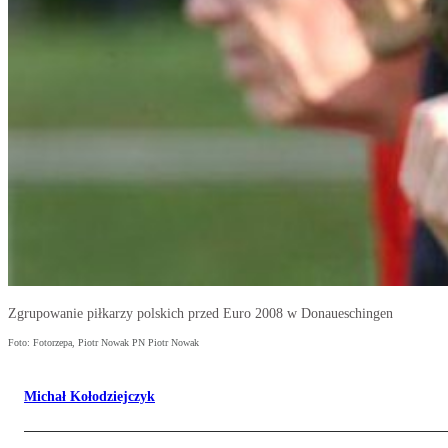
Zgrupowanie piłkarzy polskich przed Euro 2008 w Donaueschingen
Foto: Fotorzepa, Piotr Nowak PN Piotr Nowak
Michał Kołodziejczyk