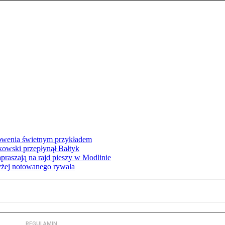
łowenia świetnym przykładem
owski przepłynął Bałtyk
apraszają na rajd pieszy w Modlinie
yżej notowanego rywala
REGULAMIN