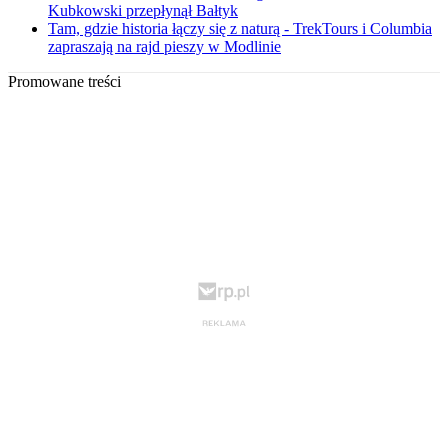
Kubkowski przepłynął Bałtyk
Tam, gdzie historia łączy się z naturą - TrekTours i Columbia
zapraszają na rajd pieszy w Modlinie
Promowane treści