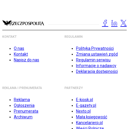
KONTAKT
REGULAMIN
O nas
Polityka Prywatności
Kontakt
Zmiana ustawień zgód
Napisz do nas
Regulamin serwisu
Informacje o nadawcy
Deklaracja dostępności
REKLAMA I PRENUMERATA
PARTNERZY
Reklama
E-kiosk.pl
Ogłoszenia
E-gazety.pl
Prenumerata
Nexto.pl
Archiwum
Mała księgowość
Kancelarierp.pl
Wieści Rolnicze